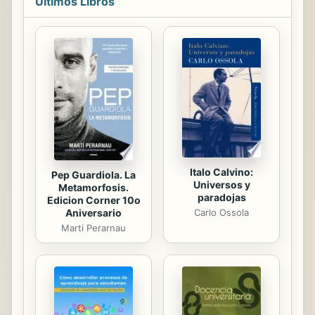
Últimos Libros
interesante y sin duda benéfico. Una
invitación de la mano de una
educadora experta con una sólida
formación en hipnosis clínica y
experimental que ha logrado aunar
educación, procesos hipnóticos y
símbolos del tarot con una visión
exquisitamente original para ofrecer
una...
Italo Calvino:
Pep Guardiola. La
Universos y
Metamorfosis.
paradojas
Edicion Corner 10o
Aniversario
Carlo Ossola
Marti Perarnau