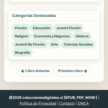
Categorías Destacadas
Ficción
Educación
Juvenil Ficción
Religión
Economía y Negocios
Historia
Juvenil No Ficción
Arte
Ciencias Sociales
Biografía
Libro Anterior
Próximo Libro
@2026 coleccionesdigitales.cl [EPUB, PDF, MOBI ]
|
Política de Privacidad
|
Contacto
|
DMCA