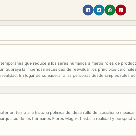
ontemporánea que reduce a los seres humanos a meros roles de produ
r. Subraya la imperiosa necesidad de reevaluar los principios cardinale
realidad. En lugar de considerar a las personas desde simples roles eco
 de la vida cotidiana. La exploración se origina en el sistema de acción
tor en torno a la historia polmica del desarrollo del socialismo mexi
rquistas de los hermanos Flores Magn-, hasta la realidad y perspectiva