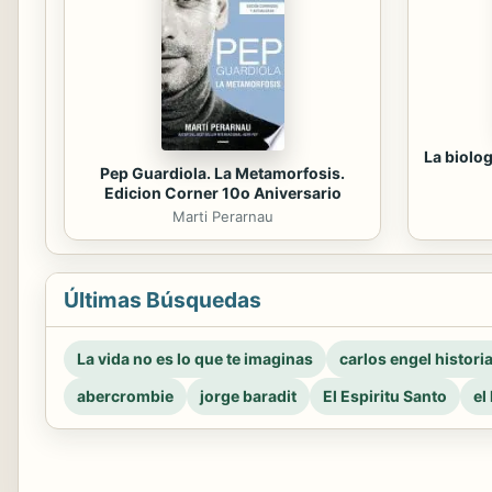
La biolog
Pep Guardiola. La Metamorfosis.
Edicion Corner 10o Aniversario
Marti Perarnau
Últimas Búsquedas
La vida no es lo que te imaginas
carlos engel histori
abercrombie
jorge baradit
El Espiritu Santo
el