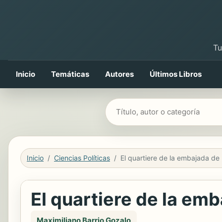
Tu
Inicio
Temáticas
Autores
Últimos Libros
Buscar libros
Inicio
Ciencias Políticas
El q
El quartiere de la e
Maximiliano Barrio Gozalo