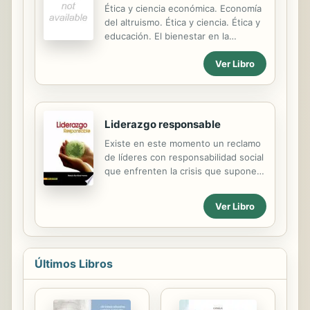
libro de la serie Fabulosamente tú,
Ética y ciencia económica. Economía
seguirá un paso al día. Son fáciles de
del altruismo. Ética y ciencia. Ética y
seguir, aún más fáciles de poner en
educación. El bienestar en la
práctica, y al final del mes, listo,
economía mundial. El Bien Común.
habrá conseguido su meta. Aclare y
Ver Libro
Ética de los empresarios y directivos.
repita, y pronto se convertirá en el
Ética y economía de mercado.
maestro matador de metas.
Liderazgo responsable
Existe en este momento un reclamo
de líderes con responsabilidad social
que enfrenten la crisis que supone la
escasez de empleo, la inequidad
social, el irrespeto a los derechos
Ver Libro
humanos y el deterioro del medio
ambiente, entre otras muchas
situaciones que aquejan la sociedad
actual. Aunque las universidades
Últimos Libros
están graduando a miles de
estudiantes con competencias
profesionales, la mayoría de ellos
carecen de una formación en