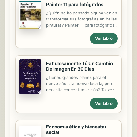
Painter 11 para fotógrafos
¿Quién no ha pensado alguna vez en
transformar sus fotografías en bellas
pinturas? Painter 11 para fotógrafos
es un libro con la inspiración
suficiente para sacar el máximo
Ver Libro
partido a este magnífico software de
pintura. Plagado de hermosas
imágenes que ilustran todo lo que se
puede conseguir con las habilidades
Fabulosamente Tú Un Cambio
y conocimientos adecuados, aprenda
De Imagen En 30 Días
a transformar sus fotografías
¿Tienes grandes planes para el
personales o comerciales en
nuevo año... la nueva década, pero
extraordinarias obras artísticas. La
necesita concentrarse más? Tal vez
enseñanza del funcionamiento de
haya querido conseguir algo en el
Painter 11 para fotógrafos es un
pasado pero ha fracasado
Ver Libro
tema que el autor conoce
miserablemente. No hace falta un
perfectamente. Siga las
gran cambio de imagen o de
instrucciones paso a paso y...
mentalidad para alcanzar sus metas y
sueños. Todo lo que necesitas son
Economía ética y bienestar
social
30 días y 30 ajustes. En este nuevo