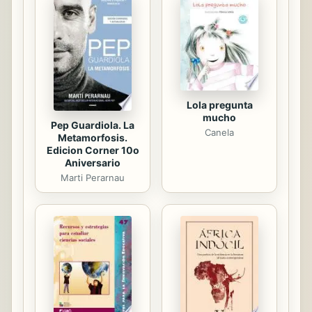
liderazgo que impulse el cambio
social y nos encamine hacia un
mundo mejor. Liderazgo responsable
pretende formar líderes con la
capacidad de impulsar y propagar
la...
Lola pregunta
mucho
Pep Guardiola. La
Canela
Metamorfosis.
Edicion Corner 10o
Aniversario
Marti Perarnau