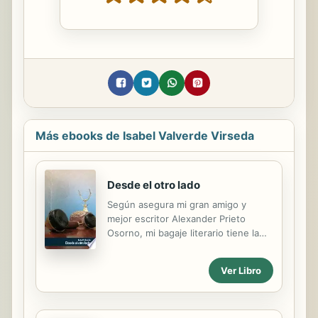
Más ebooks de Isabel Valverde Virseda
Desde el otro lado
Según asegura mi gran amigo y
mejor escritor Alexander Prieto
Osorno, mi bagaje literario tiene la
entidad suficiente para que este, mi
último trabajo, no precise ser
Ver Libro
prologado por nadie. No estoy
segura de dar por buenas sus
elogiosas palabras al respecto, pero
aún así, me atrevo a ser yo misma la