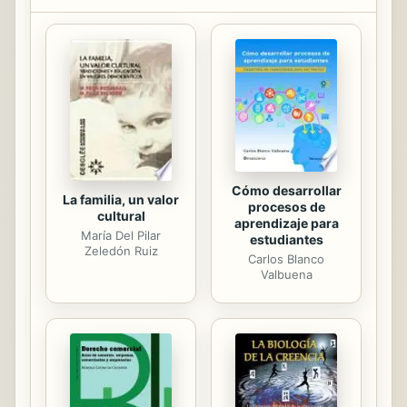
los testigos que, con los brazos
cruzados o encogiéndose de
hombros, no hicieron nada por evitar
la atrocidad. Está escrito con la
certeza de que la indiferencia
favorece y alienta la persecución, y
de que el asesino no sólo es aquel
que da ...
Cómo desarrollar
La familia, un valor
procesos de
cultural
aprendizaje para
María Del Pilar
estudiantes
Zeledón Ruiz
Carlos Blanco
Valbuena