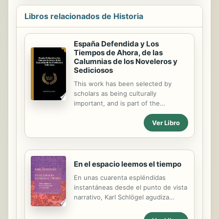
Libros relacionados de Historia
España Defendida y Los
Tiempos de Ahora, de las
Calumnias de los Noveleros y
Sediciosos
This work has been selected by
scholars as being culturally
important, and is part of the
knowledge base of civilization as we
Ver Libro
know it. This work was reproduced
from the original artifact, and
remains as true to the original work
as possible. Therefore, you will see
the original copyright references,
En el espacio leemos el tiempo
library stamps (as most of these
En unas cuarenta espléndidas
works have been housed in our most
instantáneas desde el punto de vista
important libraries around the world),
narrativo, Karl Schlögel agudiza
and other notations in the work. This
nuestra percepción del mundo. ¿Qué
work is in the public domain in the
nos cuenta el plano de una ciudad