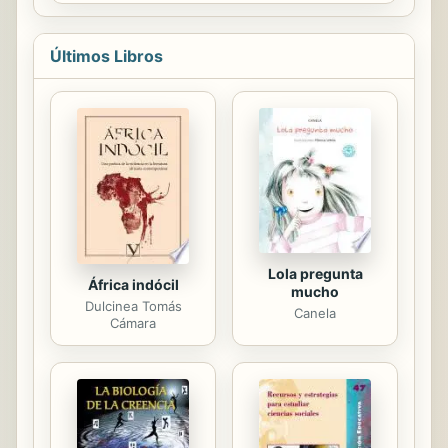
remains as true to the original work
as possible. Therefore, you will see
the original copyright references,
Últimos Libros
library stamps (as most of these
works have been housed in our most
important libraries around the world),
and other notations in the work. This
work is in the public domain in the
United States of America, and
possibly other nations. Within the
United States, you may freely copy
and distribute...
Lola pregunta
África indócil
mucho
Dulcinea Tomás
Canela
Cámara