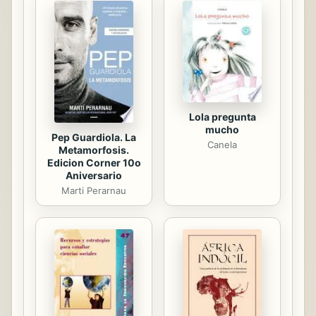
institucional, dominante hasta el
momento, e insertándolos en el
proceso reformador eclesiástico. La
comprensión de los dos pilares que
sustentan a las fundaciones armadas
ha sido tambiénposible por el...
Lola pregunta
mucho
Pep Guardiola. La
Canela
Metamorfosis.
Edicion Corner 10o
Aniversario
Marti Perarnau