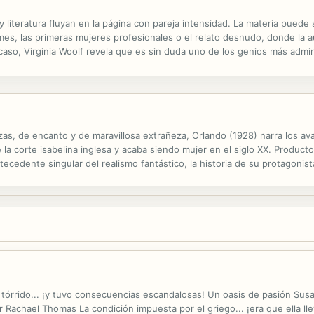
 y literatura fluyan en la página con pareja intensidad. La materia puede
ames, las primeras mujeres profesionales o el relato desnudo, donde la 
 caso, Virginia Woolf revela que es sin duda uno de los genios más admira
 la anécdota; una irreverencia fecunda proporciona desde el vamos...
nzas, de encanto y de maravillosa extrañeza, Orlando (1928) narra los av
la corte isabelina inglesa y acaba siendo mujer en el siglo XX. Producto
ntecedente singular del realismo fantástico, la historia de su protagon
esión de su autora por el transcurso del tiempo, se desliza como un...
a tórrido... ¡y tuvo consecuencias escandalosas! Un oasis de pasión Su
 Rachael Thomas La condición impuesta por el griego... ¡era que ella lle