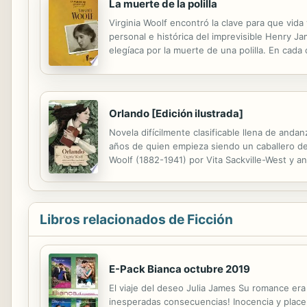
La muerte de la polilla
Virginia Woolf encontró la clave para que vida
personal e histórica del imprevisible Henry J
elegíaca por la muerte de una polilla. En cada
La percepción recupera el valor intrínseco de
Orlando [Edición ilustrada]
Novela difícilmente clasificable llena de anda
años de quien empieza siendo un caballero de 
Woolf (1882-1941) por Vita Sackville-West y a
escenarios e impregnada por la particular obs
Libros relacionados de Ficción
E-Pack Bianca octubre 2019
El viaje del deseo Julia James Su romance er
inesperadas consecuencias! Inocencia y placer