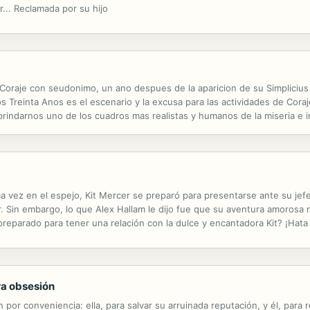
... Reclamada por su hijo
a Coraje con seudonimo, un ano despues de la aparicion de su Simplicius 
os Treinta Anos es el escenario y la excusa para las actividades de Coraje
brindarnos uno de los cuadros mas realistas y humanos de la miseria e inu
ma vez en el espejo, Kit Mercer se preparó para presentarse ante su jef
r. Sin embargo, lo que Alex Hallam le dijo fue que su aventura amorosa 
reparado para tener una relación con la dulce y encantadora Kit? ¡Hata
trabajo por el hospital de maternidad y las noches de lactancia no era lo
ra obsesión
r conveniencia: ella, para salvar su arruinada reputación, y él, para re