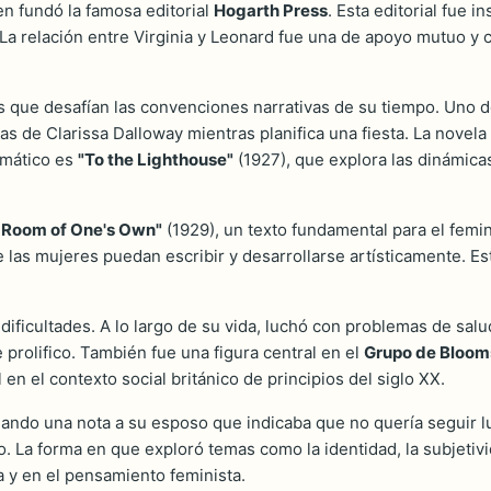
en fundó la famosa editorial
Hogarth Press
. Esta editorial fue 
La relación entre Virginia y Leonard fue una de apoyo mutuo y 
las que desafían las convenciones narrativas de su tiempo. Uno
 de Clarissa Dalloway mientras planifica una fiesta. La novela uti
emático es
"To the Lighthouse"
(1927), que explora las dinámicas
 Room of One's Own"
(1929), un texto fundamental para el femini
as mujeres puedan escribir y desarrollarse artísticamente. Este
dificultades. A lo largo de su vida, luchó con problemas de salud
 prolifico. También fue una figura central en el
Grupo de Bloom
en el contexto social británico de principios del siglo XX.
dejando una nota a su esposo que indicaba que no quería seguir
ivo. La forma en que exploró temas como la identidad, la subjetiv
 y en el pensamiento feminista.