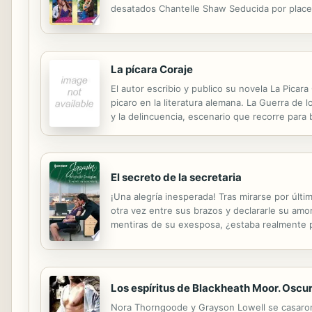
desatados Chantelle Shaw Seducida por placer
La pícara Coraje
El autor escribio y publico su novela La Picar
picaro en la literatura alemana. La Guerra de l
y la delincuencia, escenario que recorre para 
El secreto de la secretaria
¡Una alegría inesperada! Tras mirarse por últi
otra vez entre sus brazos y declararle su amo
mentiras de su exesposa, ¿estaba realmente p
Cambiar la sala de reuniones y las comidas de 
Los espíritus de Blackheath Moor. Oscu
Nora Thorngoode y Grayson Lowell se casaron po