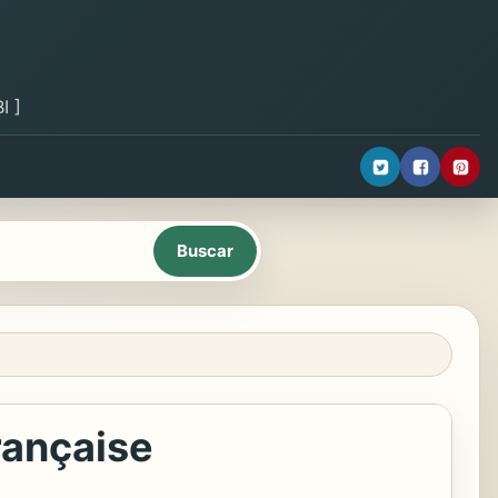
I ]
rançaise