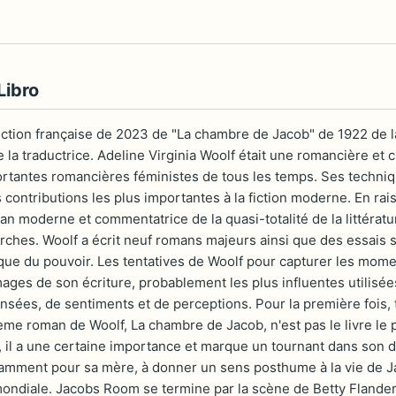
Libro
ction française de 2023 de "La chambre de Jacob" de 1922 de la
e la traductrice. Adeline Virginia Woolf était une romancière e
ortantes romancières féministes de tous les temps. Ses techniq
contributions les plus importantes à la fiction moderne. En rai
n moderne et commentatrice de la quasi-totalité de la littératur
es. Woolf a écrit neuf romans majeurs ainsi que des essais sur la 
ique du pouvoir. Les tentatives de Woolf pour capturer les momen
images de son écriture, probablement les plus influentes utili
sées, de sentiments et de perceptions. Pour la première fois, 
ème roman de Woolf, La chambre de Jacob, n'est pas le livre le 
il a une certaine importance et marque un tournant dans son d
otamment pour sa mère, à donner un sens posthume à la vie de 
ondiale. Jacobs Room se termine par la scène de Betty Flande