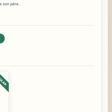
e son père.
ULAR