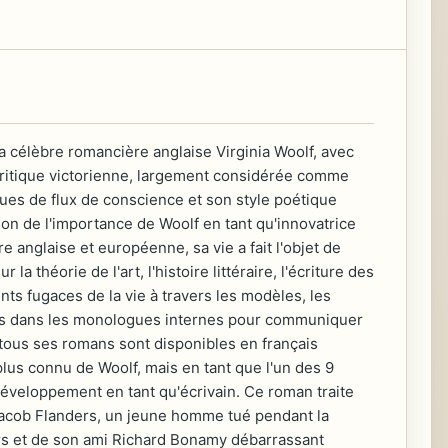
 célèbre romancière anglaise Virginia Woolf, avec
t critique victorienne, largement considérée comme
ues de flux de conscience et son style poétique
son de l'importance de Woolf en tant qu'innovatrice
e anglaise et européenne, sa vie a fait l'objet de
théorie de l'art, l'histoire littéraire, l'écriture des
ts fugaces de la vie à travers les modèles, les
sées dans les monologues internes pour communiquer
tous ses romans sont disponibles en français
plus connu de Woolf, mais en tant que l'un des 9
éveloppement en tant qu'écrivain. Ce roman traite
Jacob Flanders, un jeune homme tué pendant la
rs et de son ami Richard Bonamy débarrassant