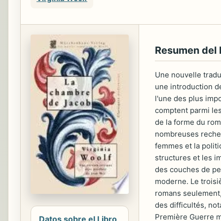
Resumen del 
Une nouvelle tradu
une introduction d
l'une des plus imp
comptent parmi les 
de la forme du roma
nombreuses recherch
femmes et la polit
structures et les 
des couches de pen
moderne. Le troisi
romans seulement, 
des difficultés, n
Première Guerre m
Datos sobre el Libro