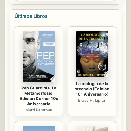
al activismo social y el desarrollo de
estilos de vida alternativos. ¿Qué
tipo de educación necesitamos?,
Últimos Libros
¿cómo relacionarla con el
imprescindible cambio ecosocial?,
¿qué podemos hacer en las familias,
en las escuelas y en las asociaciones
ciudadanas para lograrlo? Este libro
está pensado para tres tipos de
educadores: familias, profesores y
animadores de movimientos...
La biología de la
Pep Guardiola. La
creencia (Edición
Metamorfosis.
10º Aniversario)
Edicion Corner 10o
Bruce H. Lipton
Aniversario
Marti Perarnau