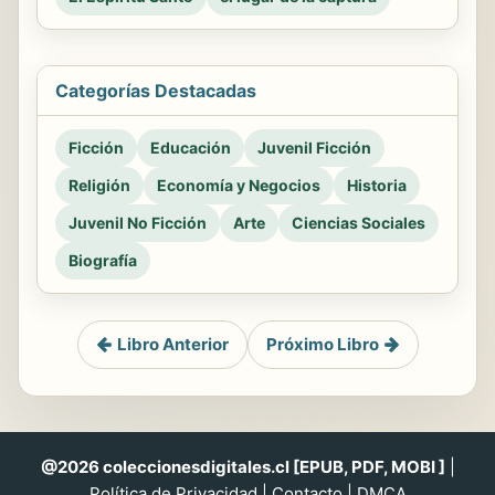
Categorías Destacadas
Ficción
Educación
Juvenil Ficción
Religión
Economía y Negocios
Historia
Juvenil No Ficción
Arte
Ciencias Sociales
Biografía
Libro Anterior
Próximo Libro
@2026 coleccionesdigitales.cl [EPUB, PDF, MOBI ]
|
Política de Privacidad
|
Contacto
|
DMCA