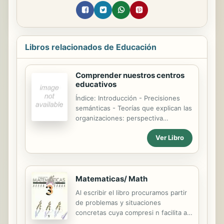
Libros relacionados de Educación
Comprender nuestros centros
educativos
Índice: Introducción - Precisiones
semánticas - Teorías que explican las
organizaciones: perspectiva
diacrónica. Concepto de
Ver Libro
organización escolar - El paradigma
sociocrítico en su propuesta como
perspectiva micropolítica: concepto,
desarrollo y características - La
Matematicas/ Math
legislación educativa como
concreción de la política educativa -
Al escribir el libro procuramos partir
Principios generales del sistema
de problemas y situaciones
educativo - Estructura y
concretas cuya compresi n facilita al
características del sistema educativo
estudiante avanzar hacia casos m s