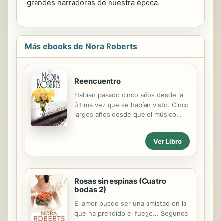
grandes narradoras de nuestra época.
Más ebooks de Nora Roberts
Reencuentro
Habían pasado cinco años desde la
última vez que se habían visto. Cinco
largos años desde que el músico
Brandon Carstairs le había robado el
corazón a la cantante Raven Williams
Ver Libro
y se había marchado sin darle
ninguna explicación. Ahora, había
vuelto para pedirle que colaborara
con él en un nuevo proyecto
Rosas sin espinas (Cuatro
musical. Pese al doloroso anhelo que
bodas 2)
Brandon despertaba en ella se sintió
El amor puede ser una amistad en la
incapaz de decirle que no... Cada vez
que ha prendido el fuego... Segunda
que la miraba a los ojos, Brandon se