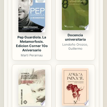
Docencia
Pep Guardiola. La
universitaria
Metamorfosis.
Londoño Orozco,
Edicion Corner 10o
Guillermo
Aniversario
Marti Perarnau