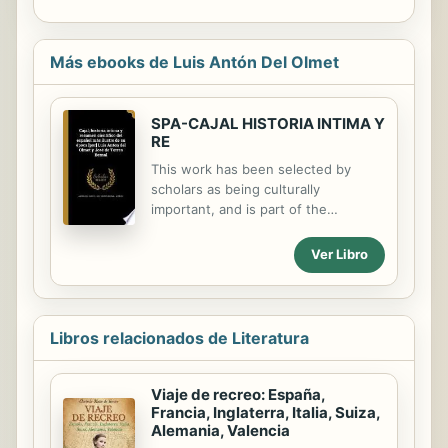
Más ebooks de Luis Antón Del Olmet
SPA-CAJAL HISTORIA INTIMA Y
RE
This work has been selected by
scholars as being culturally
important, and is part of the
knowledge base of civilization as we
know it. This work was reproduced
Ver Libro
from the original artifact, and
remains as true to the original work
as possible. Therefore, you will see
the original copyright references,
Libros relacionados de Literatura
library stamps (as most of these
works have been housed in our most
important libraries around the world),
Viaje de recreo: España,
and other notations in the work. This
Francia, Inglaterra, Italia, Suiza,
Alemania, Valencia
work is in the public domain in the