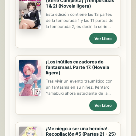
(Serie Completa) (Temporadas
1 & 2) (Novela ligera)
Esta edición contiene las 13 partes
de la temporada 1 y las 11 partes de
la temporada 2, es decir, la serie
completa a un precio reducido. Mini
Ver Libro
serie de comedia. Koharu es un
estudiante de preparatoria escéptico
que tras un accidente se le otorga la
habilidad de ver fantasmas, para solo
¡Los inútiles cazadores de
percatarse que uno de ellos ha
fantasmas!. Parte 17. (Novela
estado viviendo en su departamento
ligera)
todo este tiempo. Contenido.
Temporada 1: Prólogo. Capítulo 1:
Tras vivir un evento traumático con
Koharu, el chico escéptico. Capítulo
un fantasma en su niñez, Kentaro
2: Ai, la chica fantasma. Capítulo 3:
Yamabuki ahora estudiante de la
Haruhi, la espiritista. Extra #1.
preparatoria Tokyo North Hall
Ver Libro
Capítulo 4: El club de ocultismo.
decidirá convertirse en un cazador
Capítulo 5: Rival literaria....
de fantasmas para buscar al espíritu
que lo atormentó en su niñez y
exorcizarlo de una vez por todas. Sin
¡Me niego a ser una heroína!.
embargo.. no todo irá tan fluido
Recopilación #5 (Partes 21 - 25)
como dice la sinopsis (；￣Д￣)