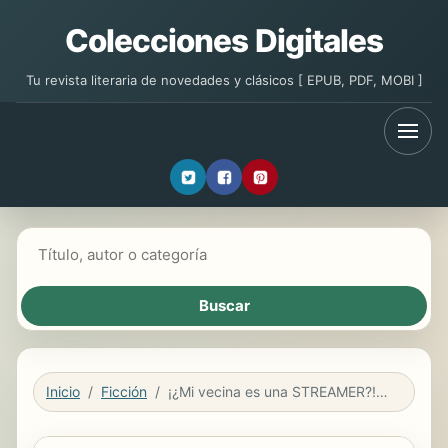
Colecciones Digitales
Tu revista literaria de novedades y clásicos [ EPUB, PDF, MOBI ]
Buscar libros
Inicio
Ficción
¡¿Mi vecina es una STREAMER?! Parte 18. (Novela ligera)