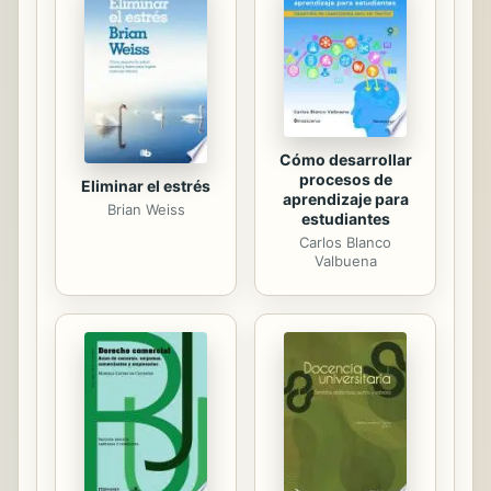
estas no son más que opiniones
equivocadas y no son en absoluto
verdaderas! Con la llegada de varias
opciones sin lácteos como la leche
de soja,...
Cómo desarrollar
procesos de
Eliminar el estrés
aprendizaje para
Brian Weiss
estudiantes
Carlos Blanco
Valbuena