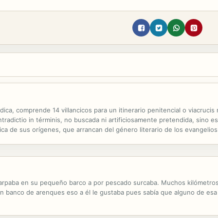
ca, comprende 14 villancicos para un itinerario penitencial o viacruci
radictio in términis, no buscada ni artificiosamente pretendida, sino
ca de sus orígenes, que arrancan del género literario de los evangelios
a específica, sino en su versión navideña, es utilizado, en este caso,...
rpaba en su pequeño barco a por pescado surcaba. Muchos kilómetros 
ran banco de arenques eso a él le gustaba pues sabía que alguno de es