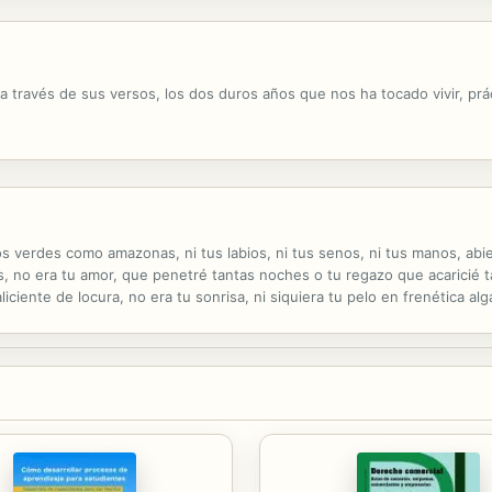
, a través de sus versos, los dos duros años que nos ha tocado vivir, p
s verdes como amazonas, ni tus labios, ni tus senos, ni tus manos, abi
, no era tu amor, que penetré tantas noches o tu regazo que acaricié ta
iciente de locura, no era tu sonrisa, ni siquiera tu pelo en frenética al
te, desafiando al mundo. Ahora sé, que lo mejor de tí, me quedo ...