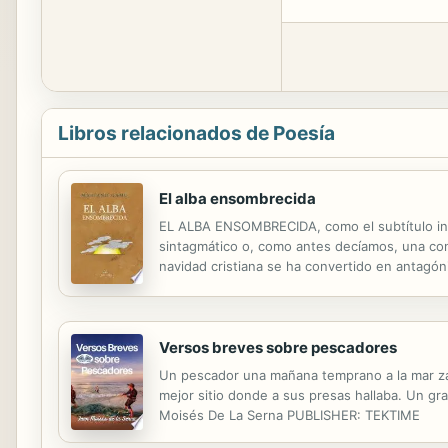
Libros relacionados de Poesía
El alba ensombrecida
EL ALBA ENSOMBRECIDA, como el subtítulo indi
sintagmático o, como antes decíamos, una cont
navidad cristiana se ha convertido en antagóni
Mateo. El villancico, no en cuanto forma métric
Versos breves sobre pescadores
Un pescador una mañana temprano a la mar za
mejor sitio donde a sus presas hallaba. Un g
Moisés De La Serna PUBLISHER: TEKTIME