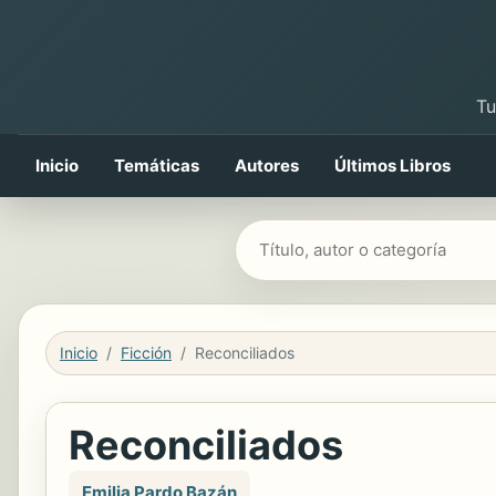
Tu
Inicio
Temáticas
Autores
Últimos Libros
Buscar libros
Inicio
Ficción
Reconciliados
Reconciliados
Emilia Pardo Bazán