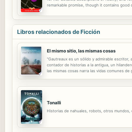
remarkable promise, though it contains good d
discreet attempt was made to introduce into 
Libros relacionados de Ficción
El mismo sitio, las mismas cosas
"Gautreaux es un sólido y admirable escritor,
contador de historias a la antigua, un hiland
las mismas cosas narra las vidas comunes de g
nieta; un joven que se enamora platónicament
Tonalli
Historias de nahuales, robots, otros mundos, di