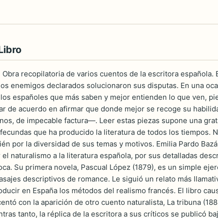
Libro
Obra recopilatoria de varios cuentos de la escritora española. E
os enemigos declarados solucionaron sus disputas. En una ocas
los españoles que más saben y mejor entienden lo que ven, pie
star de acuerdo en afirmar que donde mejor se recoge su habili
os, de impecable factura—. Leer estas piezas supone una grat
 fecundas que ha producido la literatura de todos los tiempos. 
ién por la diversidad de sus temas y motivos. Emilia Pardo Bazán
 el naturalismo a la literatura española, por sus detalladas descr
oca. Su primera novela, Pascual López (1879), es un simple eje
sajes descriptivos de romance. Le siguió un relato más llamativ
ducir en España los métodos del realismo francés. El libro causó
ntó con la aparición de otro cuento naturalista, La tribuna (1885
tras tanto, la réplica de la escritora a sus críticos se publicó ba