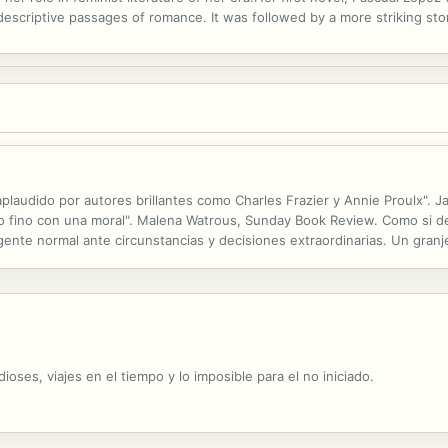
escriptive passages of romance. It was followed by a more striking stor
Spain the methods of French realism. The book caused a...
 aplaudido por autores brillantes como Charles Frazier y Annie Proulx".
ero fino con una moral". Malena Watrous, Sunday Book Review. Como si de
ente normal ante circunstancias y decisiones extraordinarias. Un granje
e de una voz de la radio o un ingeniero que provoca un accidente de tr
oses, viajes en el tiempo y lo imposible para el no iniciado.