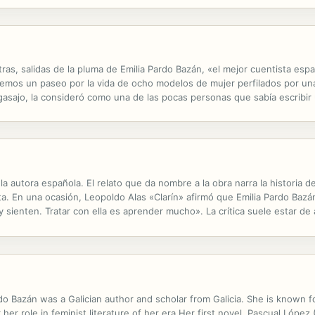
mpre coloradas mejillas al servirle el criado un frutero de...
s, salidas de la pluma de Emilia Pardo Bazán, «el mejor cuentista españ
emos un paseo por la vida de ocho modelos de mujer perfilados por una
 agasajo, la consideró como una de las pocas personas que sabía escribi
dinas, emprendedoras, desgraciadas, resignadas, tristes y voluntariosas. 
a autora española. El relato que da nombre a la obra narra la historia 
a. En una ocasión, Leopoldo Alas «Clarín» afirmó que Emilia Pardo Baz
 sienten. Tratar con ella es aprender mucho». La crítica suele estar d
amente, en sus cuentos –valientes, modernos, de impecable factura–....
o Bazán was a Galician author and scholar from Galicia. She is known for
r her role in feminist literature of her era.Her first novel, Pascual López