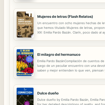
se inmutaba y se le cubrían de amarillez las sie
Mujeres de letras (Flash Relatos)
Un encuentro con ocho mujeres hechas de letra
que hemos titulado Mujeres de letras, propon
XIX: Emilia Pardo Bazán. Clarín, poco dado al
estas ocho mujeres, intrépidas, orgullosas, la
El milagro del hermanuco
Emilia Pardo BazánCompilación de cuentos de l
luego de un peculiar encuentro con una devot
saben y mejor entienden lo que ven, piensan y
recoge su habilidad como escritora es, precis
Dulce dueño
Dulce dueño by Emilia Pardo Bazán, Emilia Pard
for her detailed descriptions of reality, and fo