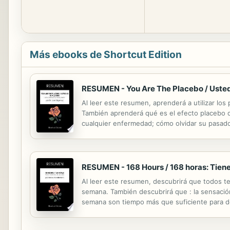
Más ebooks de Shortcut Edition
RESUMEN - You Are The Placebo / Usted 
Al leer este resumen, aprenderá a utilizar lo
También aprenderá qué es el efecto placebo 
cualquier enfermedad; cómo olvidar su pasado
explicar que en ausencia de cualquier medic
RESUMEN - 168 Hours / 168 horas: Tien
Al leer este resumen, descubrirá que todos t
semana. También descubrirá que : la sensació
semana son tiempo más que suficiente para ded
las actividades importantes para nosotros y q