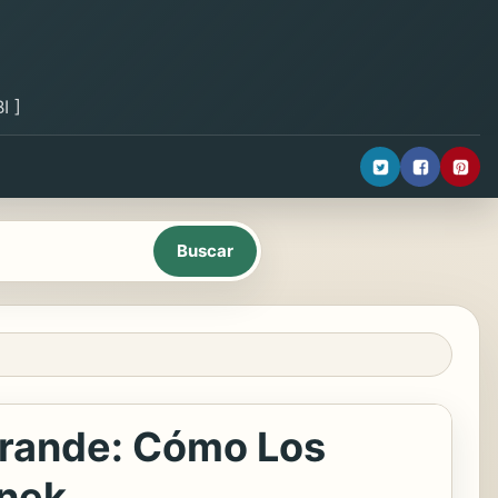
I ]
rande: Cómo Los
inek