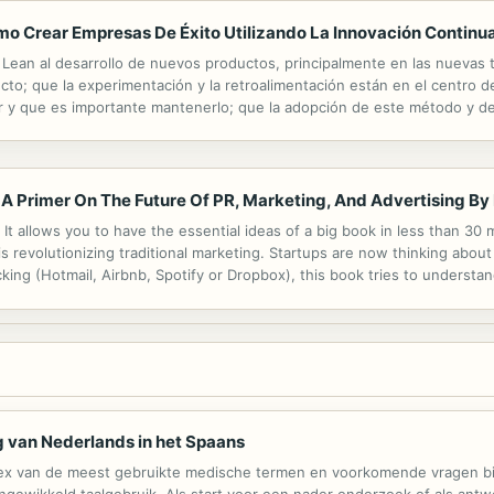
 Crear Empresas De Éxito Utilizando La Innovación Continua 
r Lean al desarrollo de nuevos productos, principalmente en las nuevas
cto; que la experimentación y la retroalimentación están en el centro 
 y que es importante mantenerlo; que la adopción de este método y de
 lo que nos referimos a organizaciones de todos los tamaños que...
Primer On The Future Of PR, Marketing, And Advertising By
It allows you to have the essential ideas of a big book in less than 30 
s revolutionizing traditional marketing. Startups are now thinking about
cking (Hotmail, Airbnb, Spotify or Dropbox), this book tries to underst
scover : the concept and key notions of "growth hacking"; what...
g van Nederlands in het Spaans
x van de meest gebruikte medische termen en voorkomende vragen bij 