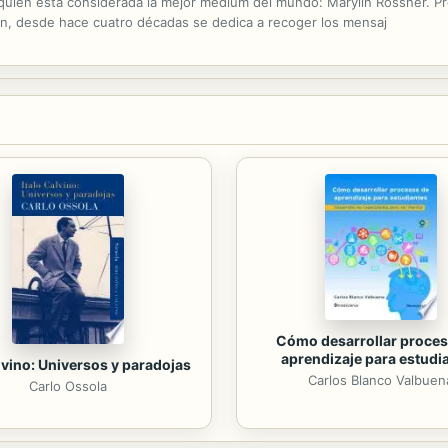
 quien está considerada la mejor médium del mundo: Marylin Rossner. Pr
ón, desde hace cuatro décadas se dedica a recoger los mensaj
Cómo desarrollar proces
aprendizaje para estudi
lvino: Universos y paradojas
Carlos Blanco Valbuen
Carlo Ossola