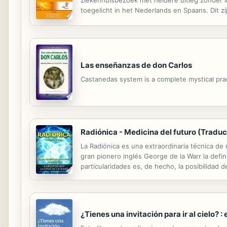
ziekenhuisbezoek met heldere uitleg zonder i
toegelicht in het Nederlands en Spaans. Dit zij
wordt gegeven. Voor een goed begrip is de me
Las enseñanzas de don Carlos
Castanedas system is a complete mystical practic
Radiónica - Medicina del futuro (Traduc
La Radiónica es una extraordinaria técnica de
gran pionero inglés George de la Warr la defin
particularidades es, de hecho, la posibilidad 
puede analizar e intervenir sobre cualquier sis
¿Tienes una invitación para ir al cielo