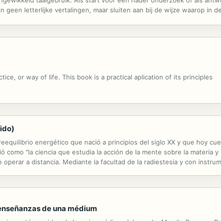
ngewikkeld taalgebruik. Als start voor een nader onderzoek of als antw
n geen letterlijke vertalingen, maar sluiten aan bij de wijze waarop in 
dische term vaak in het Nederlands uitgebreider beschreven dan in de 
e, or way of life. This book is a practical aplication of its principles
ido)
 reequilibrio energético que nació a principios del siglo XX y que hoy c
ió como "la ciencia que estudia la acción de la mente sobre la materia y
de operar a distancia. Mediante la facultad de la radiestesia y con instr
tema, vivo o no, tanto si está cerca de él como si está al ...
? : enseñanzas de una médium