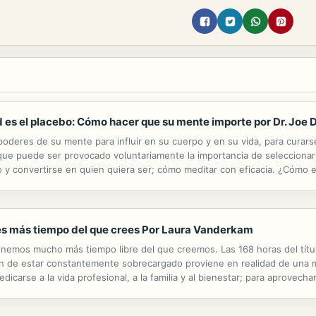
es el placebo: Cómo hacer que su mente importe por Dr. Joe 
s poderes de su mente para influir en su cuerpo y en su vida, para curar
que puede ser provocado voluntariamente la importancia de seleccion
 y convertirse en quien quiera ser; cómo meditar con eficacia. ¿Cómo e
amento activo, miles de personas se recuperen espontáneamente? ¿Cómo
es más tiempo del que crees Por Laura Vanderkam
enemos mucho más tiempo libre del que creemos. Las 168 horas del títu
n de estar constantemente sobrecargado proviene en realidad de una ma
icarse a la vida profesional, a la familia y al bienestar; para aprovec
ue nos permiten crecer nuestras obligaciones no son inevitables, pero 