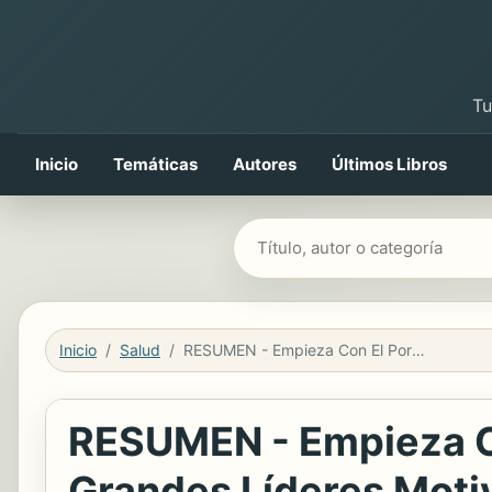
Tu
Inicio
Temáticas
Autores
Últimos Libros
Buscar libros
Inicio
Salud
RESUMEN - Empieza Con El Porqué Cómo Los Grande: Cómo Los Grandes Líderes Motivan A Actuar por Simon Sinek
RESUMEN - Empieza C
Grandes Líderes Moti