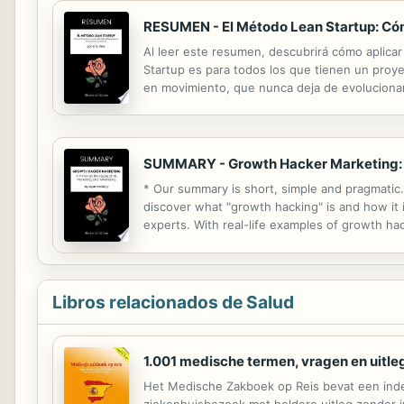
RESUMEN - El Método Lean Startup: Cómo
Al leer este resumen, descubrirá cómo aplica
Startup es para todos los que tienen un proye
en movimiento, que nunca deja de evolucionar
todos. El éxito de su empresa emergente -con
SUMMARY - Growth Hacker Marketing: A 
* Our summary is short, simple and pragmatic. 
discover what "growth hacking" is and how it i
experts. With real-life examples of growth ha
works to grow his business. *You will also di
Libros relacionados de Salud
1.001 medische termen, vragen en uitle
Het Medische Zakboek op Reis bevat een inde