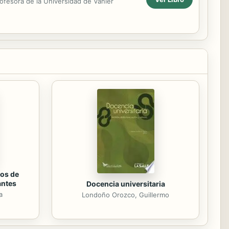
ofesora de la Universidad de Vanier
os de
antes
Docencia universitaria
a
Londoño Orozco, Guillermo