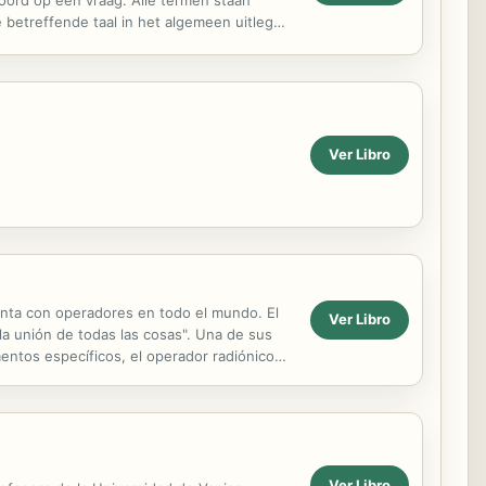
oord op een vraag. Alle termen staan
de betreffende taal in het algemeen uitleg
vertaling. Navigeren door het ...
Ver Libro
uenta con operadores en todo el mundo. El
Ver Libro
 la unión de todas las cosas". Una de sus
umentos específicos, el operador radiónico
Ver Libro