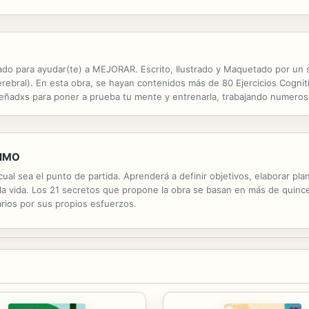
línicos tienen ahora la posibilidad de aplicar técnicas terapéuticas qu
ado para ayudar(te) a MEJORAR. Escrito, Ilustrado y Maquetado por un se
ebral). En esta obra, se hayan contenidos más de 80 Ejercicios Cogniti
señadxs para poner a prueba tu mente y entrenarla, trabajando numeros
eneración de estrategías, fomento de la plasticidad cerebral, imaginación
NIMO
al sea el punto de partida. Aprenderá a definir objetivos, elaborar pla
la vida. Los 21 secretos que propone la obra se basan en más de quince
rios por sus propios esfuerzos.