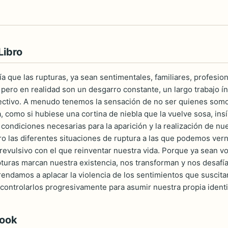
Libro
a que las rupturas, ya sean sentimentales, familiares, profesion
 pero en realidad son un desgarro constante, un largo trabajo í
ctivo. A menudo tenemos la sensación de no ser quienes somos
, como si hubiese una cortina de niebla que la vuelve sosa, insí
s condiciones necesarias para la aparición y la realización de nue
bro las diferentes situaciones de ruptura a las que podemos 
revulsivo con el que reinventar nuestra vida. Porque ya sean volu
rupturas marcan nuestra existencia, nos transforman y nos desaf
endamos a aplacar la violencia de los sentimientos que suscitan
 controlarlos progresivamente para asumir nuestra propia identid
book