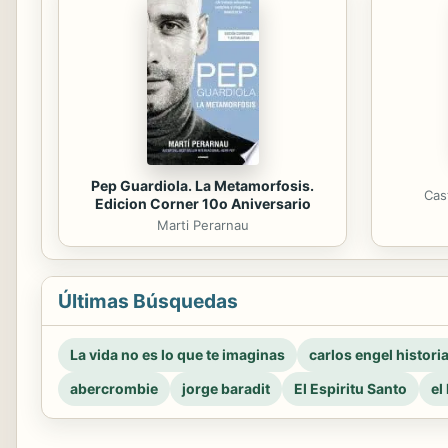
Pep Guardiola. La Metamorfosis.
Cas
Edicion Corner 10o Aniversario
Marti Perarnau
Últimas Búsquedas
La vida no es lo que te imaginas
carlos engel histori
abercrombie
jorge baradit
El Espiritu Santo
el