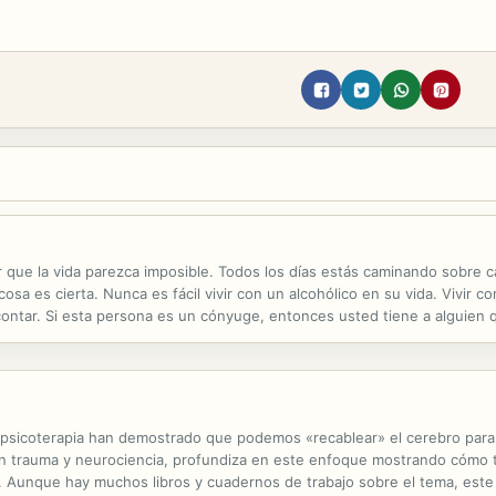
r que la vida parezca imposible. Todos los días estás caminando sobre 
sa es cierta. Nunca es fácil vivir con un alcohólico en su vida. Vivir co
ontar. Si esta persona es un cónyuge, entonces usted tiene a alguien q
 puedes contar con esta persona ni siquiera para las tareas del día a día
 psicoterapia han demostrado que podemos «recablear» el cerebro para fa
n trauma y neurociencia, profundiza en este enfoque mostrando cómo téc
. Aunque hay muchos libros y cuadernos de trabajo sobre el tema, este