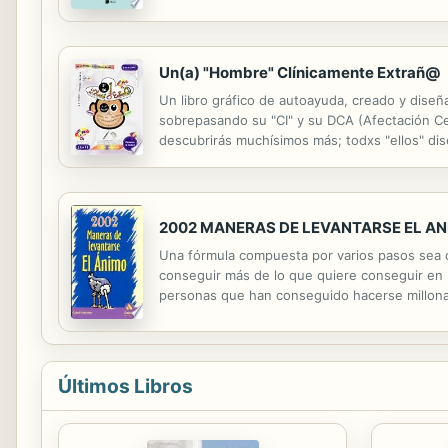
eminentemente neurológico. Los profesionales c
Un(a) "Hombre" Clínicamente Extrañ@
Un libro gráfico de autoayuda, creado y diseñ
sobrepasando su "CI" y su DCA (Afectación Cer
descubrirás muchísimos más; todxs "ellos" di
selectiva), memoria (a corto y medio plazo), g
2002 MANERAS DE LEVANTARSE EL A
Una fórmula compuesta por varios pasos sea cu
conseguir más de lo que quiere conseguir en 
personas que han conseguido hacerse millona
Últimos Libros