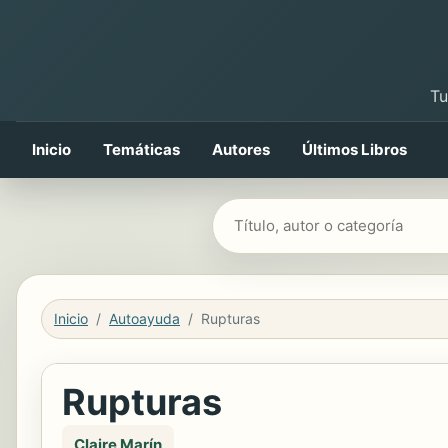
Tu
Inicio
Temáticas
Autores
Últimos Libros
Buscar libros
Inicio
Autoayuda
Rupturas
Rupturas
Claire Marín