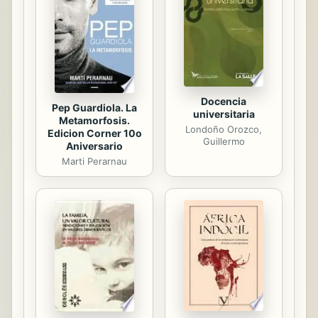
muchos empleos que tuve sin éxitos,
incluyendo la ayuda que aportaba en
la Farmacia de mi madre, me dediqué
al Teatro, ...
Docencia
Pep Guardiola. La
universitaria
Metamorfosis.
Londoño Orozco,
Edicion Corner 10o
Guillermo
Aniversario
Marti Perarnau