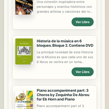
Una conexión inspiradora entre
personajes y eventos históricos con
grandes artistas y canciones del rock
¿Qué sorprendente vínculo existe
entre determinadas historias y
Ver Libro
algunas canciones y artistas muy
populares como "Losing my Religion"
de R.E.M. y el Nobel Gabriel García
Márquez? ¿Y entre "A Hard Rain's A-
Historia de la música en 6
bloques. Bloque 2. Contiene DVD
Gonna Fall" de Bob Dylan y la crisis
de los misiles de Cuba en 1962 o
La principal novedad de esta Historia
entre el tema "Lover, Lover, Lover"
de la Música es que cada uno de sus
de Leonard Cohen y la guerra del
6 libros se centra en un tema
Yom Kippur? Este libro podría
concreto. De este modo, al
considerarse casi un diario
individualizar cada tema, se puede
Ver Libro
generacional que atraviesa los
tener una visión comparada a través
grandes cambios de todo tipo
del tiempo, perspectiva que se
acontecidos en los...
pierde cuando se tratan todos los
Piano accompaniment part: 3
temas a la vez en una misma época.
Choros by Zequinha De Abreu
Cada libro o bloque se divide en 9
for Eb Horn and Piano
épocas. Este segundo bloque,
Géneros musicales, estudia los
Piano accompaniment part of 3