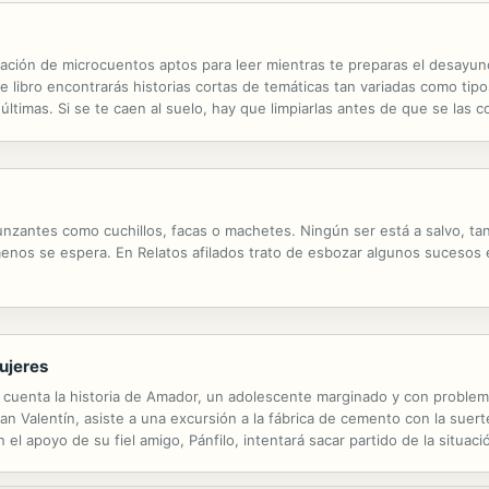
ción de microcuentos aptos para leer mientras te preparas el desayuno, 
e libro encontrarás historias cortas de temáticas tan variadas como tip
timas. Si se te caen al suelo, hay que limpiarlas antes de que se las c
unzantes como cuchillos, facas o machetes. Ningún ser está a salvo, tant
menos se espera. En Relatos afilados trato de esbozar algunos sucesos e
ujeres
 cuenta la historia de Amador, un adolescente marginado y con problem
San Valentín, asiste a una excursión a la fábrica de cemento con la sue
el apoyo de su fiel amigo, Pánfilo, intentará sacar partido de la situaci
acia las mujeres.