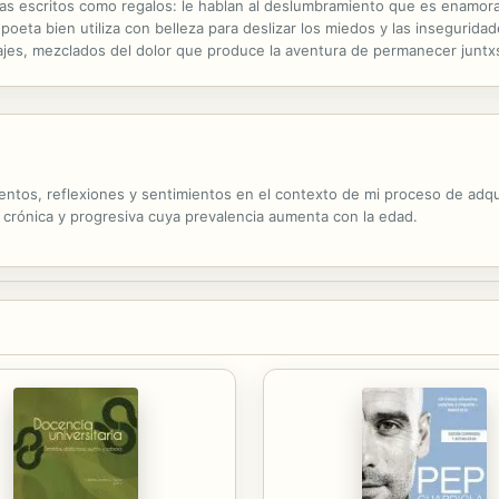
mas escritos como regalos: le hablan al deslumbramiento que es enamora
poeta bien utiliza con belleza para deslizar los miedos y las insegurida
vajes, mezclados del dolor que produce la aventura de permanecer juntxs
esfume. Que quede, que no se vaya. Porque yo tengo mucho miedo a que 
ntos, reflexiones y sentimientos en el contexto de mi proceso de adqui
 crónica y progresiva cuya prevalencia aumenta con la edad.