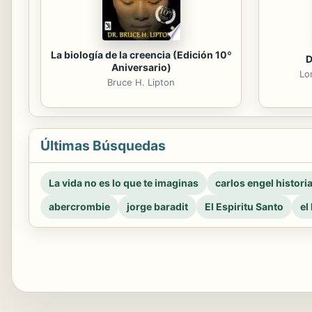
La biología de la creencia (Edición 10º
D
Aniversario)
Lo
Bruce H. Lipton
Últimas Búsquedas
La vida no es lo que te imaginas
carlos engel histori
abercrombie
jorge baradit
El Espiritu Santo
el