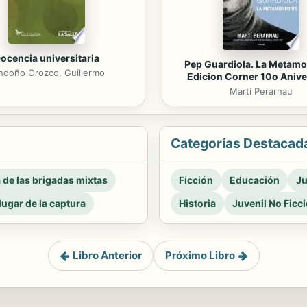
ocencia universitaria
Pep Guardiola. La Metamo
ndoño Orozco, Guillermo
Edicion Corner 10o Anive
Marti Perarnau
Categorías Destacad
a de las brigadas mixtas
Ficción
Educación
Ju
 lugar de la captura
Historia
Juvenil No Ficc
Libro Anterior
Próximo Libro