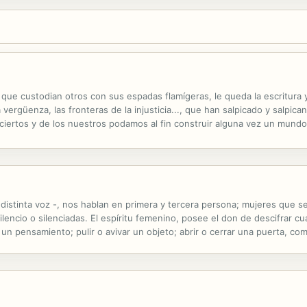
 que custodian otros con sus espadas flamígeras, le queda la escritura 
 vergüenza, las fronteras de la injusticia..., que han salpicado y salpic
ciertos y de los nuestros podamos al fin construir alguna vez un mund
oy nos siguen separando y dividiendo.
istinta voz -, nos hablan en primera y tercera persona; mujeres que se 
encio o silenciadas. El espíritu femenino, posee el don de descifrar cu
 un pensamiento; pulir o avivar un objeto; abrir o cerrar una puerta, co
es una caracola, con sus abismos y escaleras sin fin.