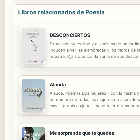
Libros relacionados de Poesía
DESCONCIERTOS
Expulsada su estirpe y ella misma de un jardín
inducen a ver las alambradas y los muros de la
nuestra. Ojalá que con la suma de sus descon
siempre las fronteras artificiales que hasta h
Alauda
Alauda. Poemas Dos mujeres - con la misma y d
en nombre de todas las mujeres de asumido sil
casa - propia o ajena -; sabe tejer o remendar
ajena -. Porque toda mujer es su propia casa; 
Me sorprende que te quedes