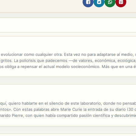
volucionar como cualquier otra. Esta vez no para adaptarse al medio, s
gritos. La policrisis que padecemos —de valores, económica, ecológica, so
 nos obliga a repensar el actual modelo socieconómico. Más que en un
te un cambio de época. Tenemos, por primera vez en la Historia, los re
uí, quiero hablarte en el silencio de este laboratorio, donde no pensaba
untos». Con estas palabras abre Marie Curie la entrada de su diario (30 
marido Pierre, con quien había compartido pasión científica y descubrimie
Nobel de Física. El desgarro por la pérdida del ser más...