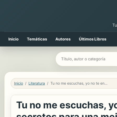
Tu
Inicio
Temáticas
Autores
Últimos Libros
Buscar libros
Inicio
Literatura
Tu no me escuchas, yo no te entiendo : [dos adolescentes revelan los secretos para una mejor comunicación entre padres e hijos]
Tu no me escuchas, yo
secretos para una mej