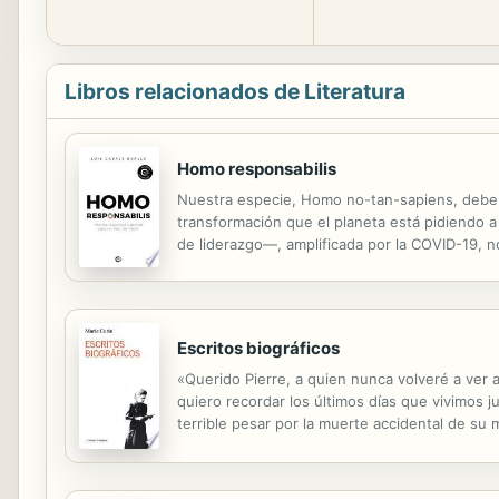
Libros relacionados de Literatura
Homo responsabilis
Nuestra especie, Homo no-tan-sapiens, debe e
transformación que el planeta está pidiendo a 
de liderazgo—, amplificada por la COVID-19,
Heráclito, es lo único constante—, estamos an
Escritos biográficos
«Querido Pierre, a quien nunca volveré a ver aq
quiero recordar los últimos días que vivimos j
terrible pesar por la muerte accidental de su 
por los que fueron galardonados con el Premio 