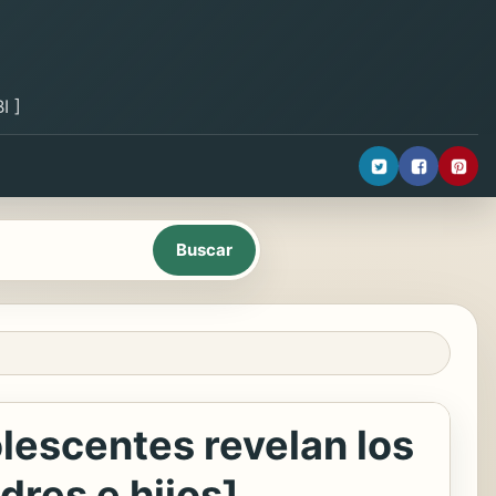
I ]
olescentes revelan los
res e hijos]