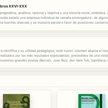
Libros XXVI-XXX
ragmática, analítica, racional y objetiva y una historia moral, simbólica, 
 podía estarlo una empresa individual de tamaña envergadura– de algun
ta fuentes diversas y se muestra parcial a favor de posiciones conserva
antado a la memoria de un pueblo y de sus virtudes. Este volumen nar
ra científica y su utilidad pedagógica, este nuevo volumen abarca el mu
realizados por los más reputados especialistas, precedidos de una visi
e nuestros grandes poetas (Berceo, Juan Ruiz, don Sem Tob, Santillana,
las jarchas, las cantigas galaico-portuguesas, la poesía satírica y la...