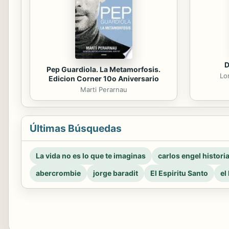
D
Pep Guardiola. La Metamorfosis.
Lo
Edicion Corner 10o Aniversario
Marti Perarnau
Últimas Búsquedas
La vida no es lo que te imaginas
carlos engel histori
abercrombie
jorge baradit
El Espiritu Santo
el