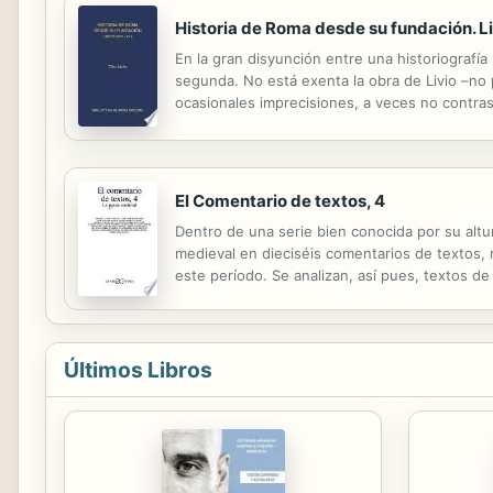
Historia de Roma desde su fundación. 
En la gran disyunción entre una historiografía p
segunda. No está exenta la obra de Livio –no
ocasionales imprecisiones, a veces no contras
monumentos más impresionantes que se ha lev
El Comentario de textos, 4
Dentro de una serie bien conocida por su altu
medieval en dieciséis comentarios de textos, 
este período. Se analizan, así pues, textos d
capitales de nuestra lírica y géneros poéticos: 
Últimos Libros