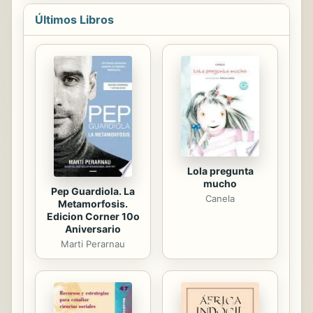
redención y la paz. La acción se
Últimos Libros
desarrolla en su mayor parte en un
país y una sucesión de
acontecimientos históricos
determinados, pero los sentimientos
que recorren sus páginas son
universales: la búsqueda de la
justicia, el honor, el respeto, la
amistad, el amor, la soledad, el valor
de la palabra dada. Es una historia...
Lola pregunta
mucho
Pep Guardiola. La
Canela
Metamorfosis.
Edicion Corner 10o
Aniversario
Marti Perarnau