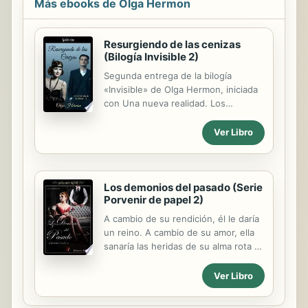
Más ebooks de Olga Hermon
Resurgiendo de las cenizas
(Bilogía Invisible 2)
Segunda entrega de la bilogía
«Invisible» de Olga Hermon, iniciada
con Una nueva realidad. Los
protagonistas de esta historia se
volverán a reencontrar después de
Ver Libro
muchos años pero... ¿conseguirán
superar el pasado? De ti, solo
necesito tu olvido. Ni te debo ni me
debes nada... A fuerza de tesón y
Los demonios del pasado (Serie
Porvenir de papel 2)
lágrimas, Regina Sampiers se
levantó, recuperó su apellido y
A cambio de su rendición, él le daría
continuó con su vida. Hoy trabaja
un reino. A cambio de su amor, ella
con ahínco, ha obligado a su mente a
sanaría las heridas de su alma rota y
hacer a un lado sus tristes recuerdos
atormentada. Con el apoyo y amor
para ir en busca de su ansiado
incondicional de don Ricardo, su
Ver Libro
sueño; solo que su corazón herido,
padre y su gran amiga Giselle,
difícil de restaurar, mantiene vívida la
Isabella ha sabido salir adelante