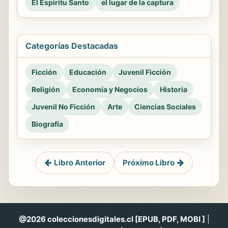
El Espiritu Santo
el lugar de la captura
Categorías Destacadas
Ficción
Educación
Juvenil Ficción
Religión
Economía y Negocios
Historia
Juvenil No Ficción
Arte
Ciencias Sociales
Biografía
Libro Anterior
Próximo Libro
@2026 coleccionesdigitales.cl [EPUB, PDF, MOBI ]
|