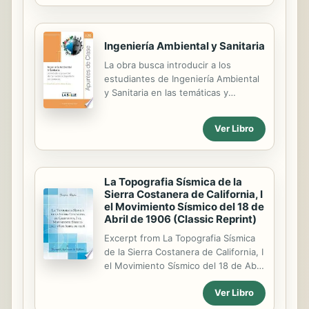
memory. Learn some fascinating
stories about trees and enter a
completely new world...
Ingeniería Ambiental y Sanitaria
La obra busca introducir a los
estudiantes de Ingeniería Ambiental
y Sanitaria en las temáticas y
dinámicas académicas de la carrera,
con el fin de acercarlos al
Ver Libro
conocimiento y desempeño de la
labor y ejercicio como ingenieros.
Para ello, el texto resuelve
inquietudes tales como ¿qué es la
La Topografia Sísmica de la
Ingeniería Ambiental y Sanitaria? y
Sierra Costanera de California, I
¿cuáles son sus áreas de estudio?;
el Movimiento Sísmico del 18 de
además, abarca temas de
Abril de 1906 (Classic Reprint)
responsabilidad social y ética en la
Excerpt from La Topografia Sísmica
ingeniería. Para finalizar, se incluyen
de la Sierra Costanera de California, I
actividades y proyectos de fácil
el Movimiento Sísmico del 18 de Abril
comprensión y realización; con miras
de 1906 Los documentos de los
a generar inquietud y sensibilidad en
Ver Libro
cuales se puede disponer actual
los...
mente, (1) i a los cuales se añadirá el