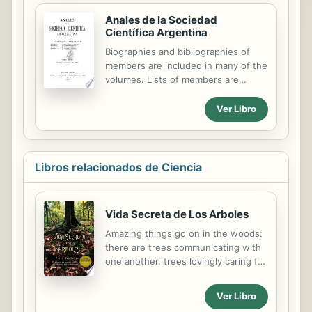
Anales de la Sociedad
Científica Argentina
Biographies and bibliographies of
members are included in many of the
volumes. Lists of members are
usually given on covers of the
numbers.
Ver Libro
Libros relacionados de Ciencia
Vida Secreta de Los Arboles
Amazing things go on in the woods:
there are trees communicating with
one another, trees lovingly caring for
and looking after their offspring and
their old and afflicted neighbours,
Ver Libro
trees with sensibilities, emotions,