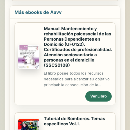
Más ebooks de Aavv
Manual. Mantenimiento y
rehabilitación psicosocial de las
Personas Dependientes en
Domicilio (UF0122).
Certificados de profesionalidad.
Atención sociosanitaria a
personas en el domicilio
(SSCS0108)
El libro posee todos los recursos
necesarios para alcanzar su objetivo
principal: la consecución de la
acreditación de la competencia
Ver Libro
profesional incluida en el Certificado
de profesionalidad donde se integra.
En este caso, la Unidad Formativa
UF0122, Mantenimiento y
Tutorial de Bomberos. Temas
rehabilitación psicosocial de PDS, es
específicos Vol. I.
una importante formación incluida en