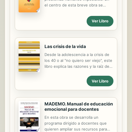
el centro de esta breve obra se
encuentran abundantes casos
clínicos, agrupados por los tipos
Ver Libro
corrientes de síntomas. Las
exposiciones se centran en el
síntoma y son breves, claras en la
lógica de la estrategia y siempre van
Las crisis de la vida
acompañadas de una ironía amable
que manifiesta el espíritu de este
Desde la adolescencia a la crisis de
enfoque de la terapia breve: tomar
los 40 o al "no quiero ser viejo", este
plenamente en serio el síntoma que
libro explica las razones y la raíz de
hace la vida imposible al paciente,
estos problemas. No obvia otras
pero mostrando al mismo tiempo que
situaciones críticas como un aborto,
Ver Libro
no es más que una construcción
una separación o la muerte.
inadecuada que puede ser
desmontadas para dar lugar a otra...
MADEMO. Manual de educación
emocional para docentes
En esta obra se desarrolla un
programa dirigido a docentes que
quieren ampliar sus recursos para