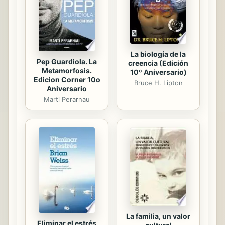
La biología de la
Pep Guardiola. La
creencia (Edición
Metamorfosis.
10º Aniversario)
Edicion Corner 10o
Bruce H. Lipton
Aniversario
Marti Perarnau
La familia, un valor
Eliminar el estrés