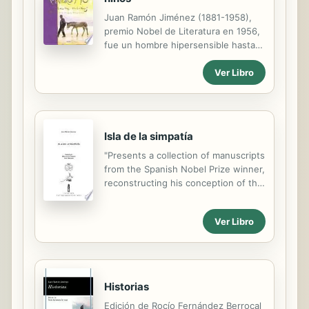
lírico.
Juan Ramón Jiménez (1881-1958),
premio Nobel de Literatura en 1956,
fue un hombre hipersensible hasta
extremos enfermizos y esto le llevó
Ver Libro
a gozar y a sufrir mucho más que la
mayoría. Su vida estuvo marcada por
los continuos viajes; sin embargo,
siempre qu
Isla de la simpatía
"Presents a collection of manuscripts
from the Spanish Nobel Prize winner,
reconstructing his conception of the
island of Puerto Rico, a place where
he and his wife found refuge during
Ver Libro
the Spanish Civil War."
Historias
Edición de Rocío Fernández Berrocal