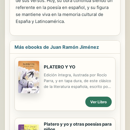
de sus versos. Hoy, su obra continúa siendo un
referente en la poesía en español, y su figura
se mantiene viva en la memoria cultural de
España y Latinoamérica.
Más ebooks de Juan Ramón Jiménez
PLATERO Y YO
Edición íntegra, ilustrada por Rocío
Parra, y en tapa dura, de este clásico
de la literatura española, escrito por
el nobel Juan Ramón Jiménez, en el
cual reconstruye, en un tono
Ver Libro
bucólico, sus andanzas con su
borrico Platero por las tierras de
Andalucía, a la vez que canta a los
paisajes, las gentes, los animales y
Platero y yo y otras poesías para
las costumbres, mediante un yo casi
niños